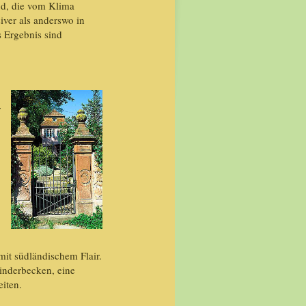
nd, die vom Klima
iver als anderswo in
 Ergebnis sind
r
 mit südländischem Flair.
kinderbecken, eine
iten.