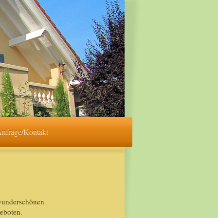
nfrage/Kontakt
r wunderschönen
geboten.