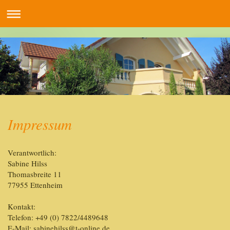
Impressum
Verantwortlich:
Sabine
Hilss
Thomasbreite
11
77955
Ettenheim
Kontakt:
Telefon: +49 (0) 7822/4489648
E-Mail: sabinehilss@t-online.de